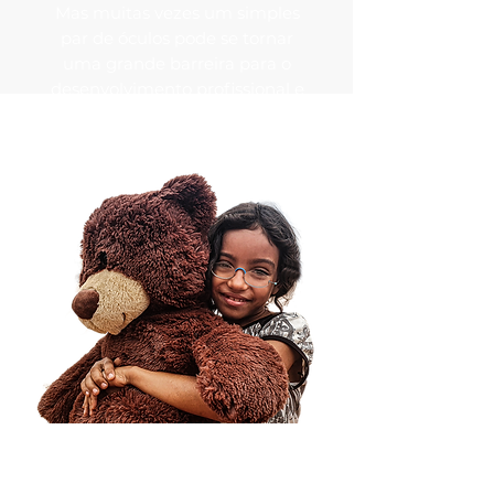
Mas muitas vezes um simples
par de óculos pode se tornar
uma grande barreira para o
desenvolvimento profissional e
pessoal.