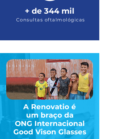
+ de 344 mil
Consultas oftalmológicas
A
Renovatio
é
um braço da
ONG Internacional
Good Vison Glasses