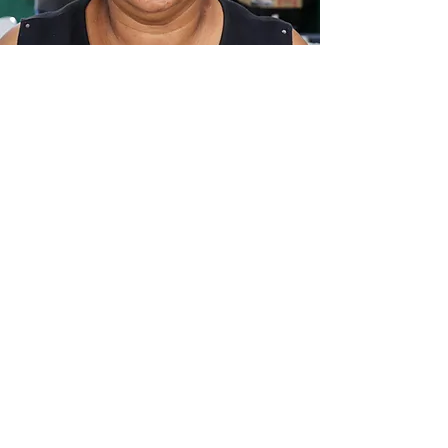
Um olhar para o
Amazonas - AM
Óculos doados:
2.787
Crianças e adultos triados:
3.107
Evento realizado durante os dias 22
de abril a 02 de maio, onde
realizamos 5 dias de atendimento
em Itacoatiara e 5 dias em
Manacapuru (AM)