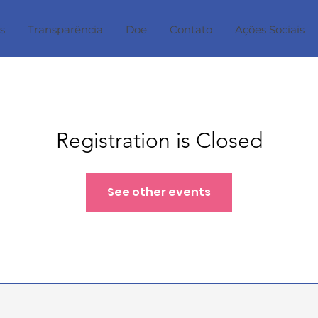
s
Transparência
Doe
Contato
Ações Sociais
Registration is Closed
See other events